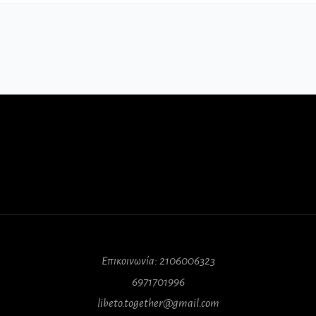
Επικοινωνία: 2106006323
6971701996
libeto.together@gmail.com