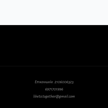
Επικοινωνία: 2106006323
6971701996
libeto.together@gmail.com